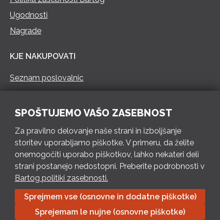
Ugodnosti
Nagrade
KJE NAKUPOVATI
Seznam poslovalnic
KONTAKT
SPOŠTUJEMO VAŠO ZASEBNOST
Pokliči 73 462 460
Za pravilno delovanje naše strani in izboljšanje
PON – PET 8 – 18 h / SOB 8 – 12 h
storitev uporabljamo piškotke. V primeru, da želite
onemogočiti uporabo piškotkov, lahko nekateri deli
Pošlji e-mail
strani postanejo nedostopni. Preberite podrobnosti v
Izpolni kontaktni obrazec
Bartog politiki zasebnosti.
Sprejmem vse (osnovne in dodatne piškotke)
Bartog d.o.o. Trebnje | ID: SI79128718 | IBAN: SI56 1010 0003
Sprejemam le nujne (osnovne piškotke)
8174 248, Banka Intesa Sanpaolo d.d.| Predsednik Uprave: