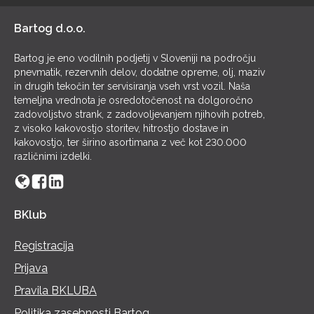
Bartog d.o.o.
Bartog je eno vodilnih podjetij v Sloveniji na področju
pnevmatik, rezervnih delov, dodatne opreme, olj, maziv
in drugih tekočin ter servisiranja vseh vrst vozil. Naša
temeljna vrednota je osredotočenost na dolgoročno
zadovoljstvo strank, z zadovoljevanjem njihovih potreb,
z visoko kakovostjo storitev, hitrostjo dostave in
kakovostjo, ter širino asortimana z več kot 230.000
različnimi izdelki.
BKlub
Registracija
Prijava
Pravila BKLUBA
Politika zasebnosti Bartog