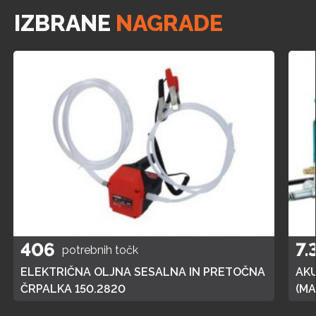
IZBRANE
NAGRADE
406
7.
potrebnih točk
ELEKTRIČNA OLJNA SESALNA IN PRETOČNA
AK
ČRPALKA 150.2820
(MA
POL