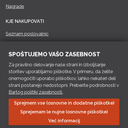
Nagrade
KJE NAKUPOVATI
Seznam poslovalnic
KONTAKT
SPOŠTUJEMO VAŠO ZASEBNOST
Pokliči 73 462 460
Za pravilno delovanje naše strani in izboljšanje
PON – PET 8 – 18 h / SOB 8 – 12 h
storitev uporabljamo piškotke. V primeru, da želite
onemogočiti uporabo piškotkov, lahko nekateri deli
Pošlji e-mail
strani postanejo nedostopni. Preberite podrobnosti v
Izpolni kontaktni obrazec
Bartog politiki zasebnosti.
Sprejmem vse (osnovne in dodatne piškotke)
Bartog d.o.o. Trebnje | ID: SI79128718 | IBAN: SI56 1010 0003
Sprejemam le nujne (osnovne piškotke)
8174 248, Banka Intesa Sanpaolo d.d.| Predsednik Uprave:
Ivan Šantorić | Predsednik Nadzornega odbora: Ilija Tokić |
Več informacij
Delniški kapital: 783.970,08 EUR, plačano v celoti | Obrtniška