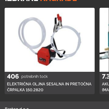
406
7.
potrebnih točk
ELEKTRIČNA OLJNA SESALNA IN PRETOČNA
AK
ČRPALKA 150.2820
(MA
POL