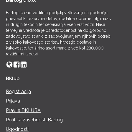
Bartog d.o.o.
Bartog je eno vodilnih podjetij v Sloveniji na področju
pnevmatik, rezervnih delov, dodatne opreme, olj, maziv
in drugih tekočin ter servisiranja vseh vrst vozil. Naša
temeljna vrednota je osredotočenost na dolgoročno
zadovoljstvo strank, z zadovoljevanjem njihovih potreb,
z visoko kakovostjo storitev, hitrostjo dostave in
kakovostjo, ter širino asortimana z več kot 230.000
različnimi izdelki.
BKlub
Registracija
Prijava
Pravila BKLUBA
Politika zasebnosti Bartog
Ugodnosti