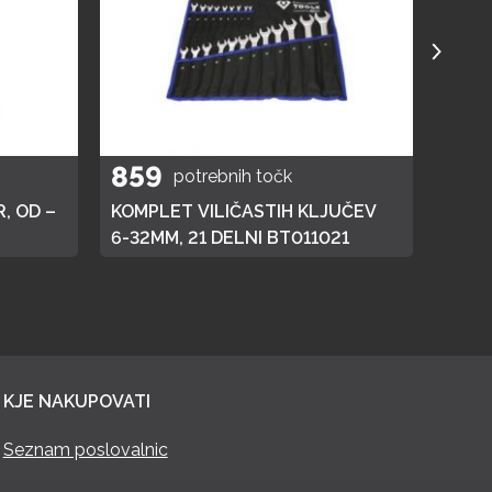
859
40
potrebnih točk
, OD –
KOMPLET VILIČASTIH KLJUČEV
ELEK
6-32MM, 21 DELNI BT011021
KJE NAKUPOVATI
Seznam poslovalnic