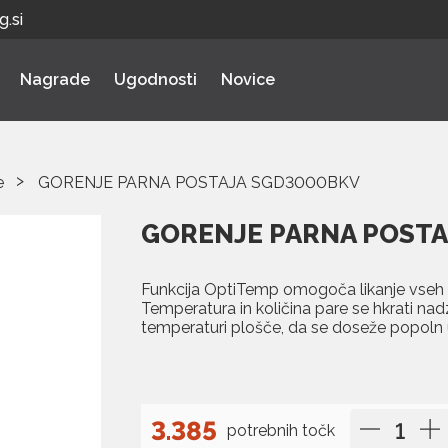
.si
Nagrade
Ugodnosti
Novice
e
GORENJE PARNA POSTAJA SGD3000BKV
GORENJE PARNA POST
Funkcija OptiTemp omogoča likanje vseh t
Temperatura in količina pare se hkrati nadz
temperaturi plošče, da se doseže popoln u
3.385
potrebnih točk