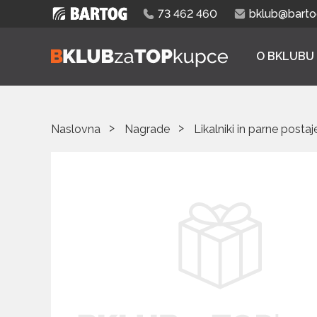
73 462 460
bklub@bartog
O BKLUBU
Naslovna
Nagrade
Likalniki in parne postaj