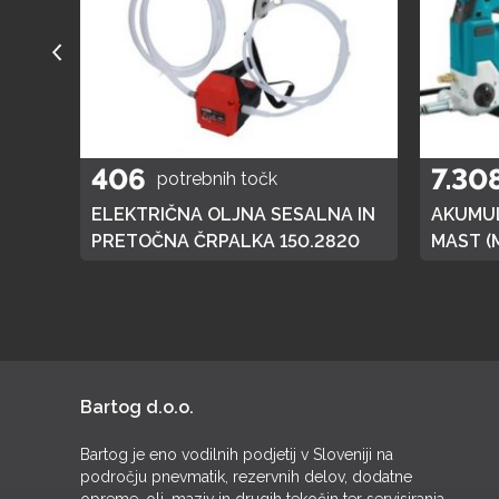
406
7.30
potrebnih točk
A
ELEKTRIČNA OLJNA SESALNA IN
AKUMUL
01
PRETOČNA ČRPALKA 150.2820
MAST (
DGP180,
BATERI
Bartog d.o.o.
Bartog je eno vodilnih podjetij v Sloveniji na
področju pnevmatik, rezervnih delov, dodatne
opreme, olj, maziv in drugih tekočin ter servisiranja