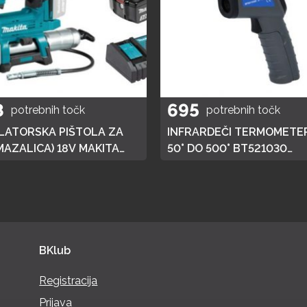
8
695
potrebnih točk
potrebnih točk
ATORSKA PIŠTOLA ZA
INFRARDEČI TERMOMETER
MAZALICA) 18V MAKITA
50° DO 500° BT521030
 HITRI POLNILEC,
BRILLIANT TOOLS
JA 3AH
BKlub
Registracija
Prijava