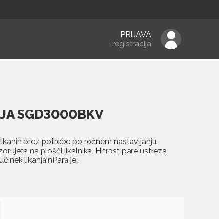
PRIJAVA
registracija
AJA SGD3000BKV
kanin brez potrebe po ročnem nastavljanju.
orujeta na plošči likalnika. Hitrost pare ustreza
činek likanja.nPara je…