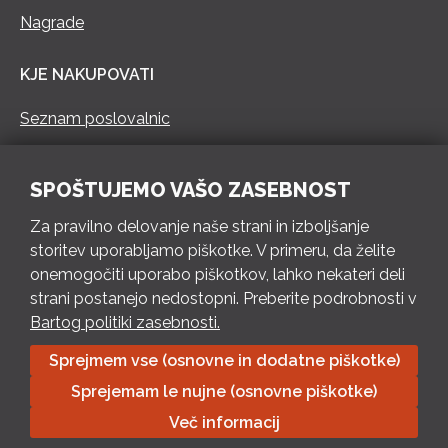
Nagrade
KJE NAKUPOVATI
Seznam poslovalnic
KONTAKT
SPOŠTUJEMO VAŠO ZASEBNOST
Pokliči 73 462 460
Za pravilno delovanje naše strani in izboljšanje
PON – PET 8 – 18 h / SOB 8 – 12 h
storitev uporabljamo piškotke. V primeru, da želite
onemogočiti uporabo piškotkov, lahko nekateri deli
Pošlji e-mail
strani postanejo nedostopni. Preberite podrobnosti v
Izpolni kontaktni obrazec
Bartog politiki zasebnosti.
Sprejmem vse (osnovne in dodatne piškotke)
Bartog d.o.o. Trebnje | ID: SI79128718 | IBAN: SI56 1010 0003
Sprejemam le nujne (osnovne piškotke)
8174 248, Banka Intesa Sanpaolo d.d.| Predsednik Uprave:
Ivan Šantorić | Predsednik Nadzornega odbora: Ilija Tokić |
Več informacij
Delniški kapital: 783.970,08 EUR, plačano v celoti | Obrtniška