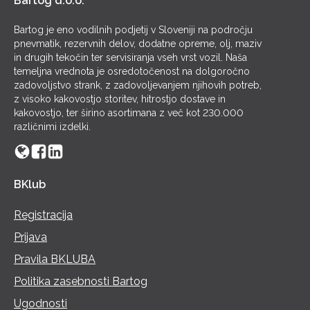
Bartog d.o.o.
Bartog je eno vodilnih podjetij v Sloveniji na področju
pnevmatik, rezervnih delov, dodatne opreme, olj, maziv
in drugih tekočin ter servisiranja vseh vrst vozil. Naša
temeljna vrednota je osredotočenost na dolgoročno
zadovoljstvo strank, z zadovoljevanjem njihovih potreb,
z visoko kakovostjo storitev, hitrostjo dostave in
kakovostjo, ter širino asortimana z več kot 230.000
različnimi izdelki.
BKlub
Registracija
Prijava
Pravila BKLUBA
Politika zasebnosti Bartog
Ugodnosti