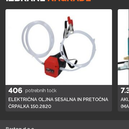
406
7.
potrebnih točk
ELEKTRIČNA OLJNA SESALNA IN PRETOČNA
AK
ČRPALKA 150.2820
(MA
POL