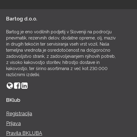
POL
Bartog d.o.o.
Bartog je eno vodilnih podjetij v Sloveniji na področju
pnevmatik, rezervnih delov, dodatne opreme, olj, maziv
in drugih tekočin ter servisiranja vseh vrst vozil. Naša
temeljna vrednota je osredotočenost na dolgoročno
zadovoljstvo strank, z zadovoljevanjem njihovih potreb,
z visoko kakovostjo storitev, hitrostjo dostave in
kakovostjo, ter širino asortimana z več kot 230.000
različnimi izdelki.
BKlub
Registracija
Prijava
Pravila BKLUBA