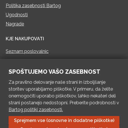
Politika zasebnosti Bartog
Ugodnosti
Nagrade
KJE NAKUPOVATI
Seznam poslovalnic
KONTAKT
SPOŠTUJEMO VAŠO ZASEBNOST
Pokliči 73 462 460
Za pravilno delovanje naše strani in izboljšanje
PON – PET 8 – 18 h / SOB 8 – 12 h
storitev uporabljamo piškotke. V primeru, da želite
onemogočiti uporabo piškotkov, lahko nekateri deli
Pošlji e-mail
strani postanejo nedostopni. Preberite podrobnosti v
Izpolni kontaktni obrazec
Bartog politiki zasebnosti.
Sprejmem vse (osnovne in dodatne piškotke)
Bartog d.o.o. Trebnje | ID: SI79128718 | IBAN: SI56 1010 0003