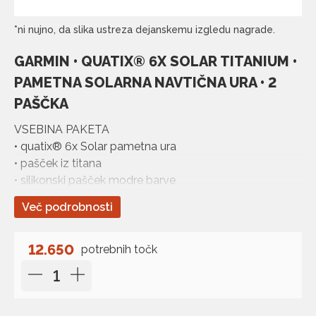
*ni nujno, da slika ustreza dejanskemu izgledu nagrade.
GARMIN • QUATIX® 6X SOLAR TITANIUM •
PAMETNA SOLARNA NAVTIČNA URA • 2
PAŠČKA
VSEBINA PAKETA
• quatix® 6x Solar pametna ura
• pašček iz titana
• silikonski pašček modre barve
• polnilni kabel
Več podrobnosti
12.650
potrebnih točk