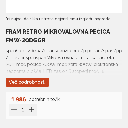
*ni nujno, da slika ustreza dejanskemu izgledu nagrade.
FRAM RETRO MIKROVALOVNA PEČICA
FMW-20DGGR
spanOpis izdelka/spanspan/spanp/p pspan/span/pp
/p pspanspanspanMikrovalovna pečica, kapaciteta
20L, moč pečice 700W, moč žara 800W, elektronska
nadzorna plošča, LED zaslon 5 stopenj moči, 8
avtomatskih programov…
Več podrobnosti
1.986
potrebnih točk