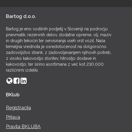
POL
Bartog d.o.o.
Bartog je eno vodilnih podjetij v Sloveniji na področju
pnevmatik, rezervnih delov, dodatne opreme, olj, maziv
in drugih tekočin ter servisiranja vseh vrst vozil. Naša
temeljna vrednota je osredotočenost na dolgoročno
zadovoljstvo strank, z zadovoljevanjem njihovih potreb,
z visoko kakovostjo storitev, hitrostjo dostave in
kakovostjo, ter širino asortimana z več kot 230.000
različnimi izdelki.
BKlub
Registracija
Prijava
Pravila BKLUBA