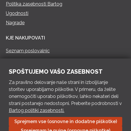
Politika zasebnosti Bartog
Ugodnosti
Nagrade
KJE NAKUPOVATI
Seznam poslovalnic
KONTAKT
SPOŠTUJEMO VAŠO ZASEBNOST
Pokliči 73 462 460
Za pravilno delovanje naše strani in izboljšanje
PON – PET 8 – 18 h / SOB 8 – 12 h
storitev uporabljamo piškotke. V primeru, da želite
onemogočiti uporabo piškotkov, lahko nekateri deli
Pošlji e-mail
strani postanejo nedostopni. Preberite podrobnosti v
Izpolni kontaktni obrazec
Bartog politiki zasebnosti.
Sprejmem vse (osnovne in dodatne piškotke)
Bartog d.o.o. Trebnje | ID: SI79128718 | IBAN: SI56 1010 0003
Sprejemam le nujne (osnovne piškotke)