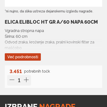
*ni nujno, da slika ustreza dejanskemu izgledu nagrade.
ELICA ELIBLOC HT GR A/60 NAPA 60CM
Vgradna stropna napa
Širina: 60 cm
Odvod zraka, kroženje zraka, pralni kovinski filter za
maščobo
Barva: Srebrna
Več podrobnosti
3.451
potrebnih točk
IZBRANE
NAGRADE