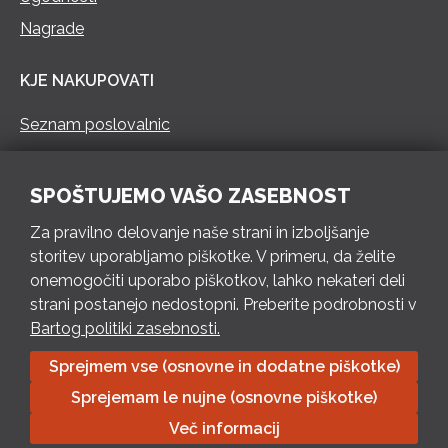
Nagrade
KJE NAKUPOVATI
Seznam poslovalnic
KONTAKT
SPOŠTUJEMO VAŠO ZASEBNOST
Pokliči 73 462 460
Za pravilno delovanje naše strani in izboljšanje
PON – PET 8 – 18 h / SOB 8 – 12 h
storitev uporabljamo piškotke. V primeru, da želite
onemogočiti uporabo piškotkov, lahko nekateri deli
Pošlji e-mail
strani postanejo nedostopni. Preberite podrobnosti v
Izpolni kontaktni obrazec
Bartog politiki zasebnosti.
Sprejmem vse (osnovne in dodatne piškotke)
Bartog d.o.o. Trebnje | ID: SI79128718 | IBAN: SI56 1010 0003
Sprejemam le nujne (osnovne piškotke)
8174 248, Banka Intesa Sanpaolo d.d.| Predsednik Uprave:
Ivan Šantorić | Predsednik Nadzornega odbora: Ilija Tokić |
Več informacij
Delniški kapital: 783.970,08 EUR, plačano v celoti | Obrtniška