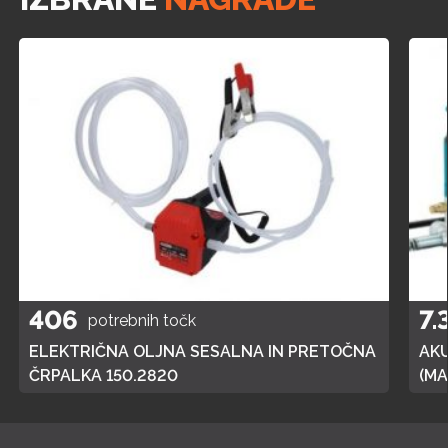
406
7.
potrebnih točk
ELEKTRIČNA OLJNA SESALNA IN PRETOČNA
AK
ČRPALKA 150.2820
(MA
POL