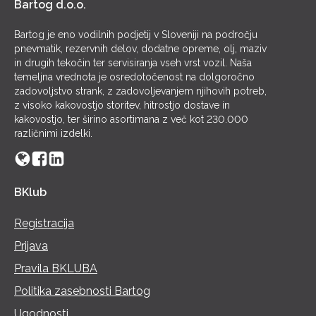
Bartog d.o.o.
Bartog je eno vodilnih podjetij v Sloveniji na področju
pnevmatik, rezervnih delov, dodatne opreme, olj, maziv
in drugih tekočin ter servisiranja vseh vrst vozil. Naša
temeljna vrednota je osredotočenost na dolgoročno
zadovoljstvo strank, z zadovoljevanjem njihovih potreb,
z visoko kakovostjo storitev, hitrostjo dostave in
kakovostjo, ter širino asortimana z več kot 230.000
različnimi izdelki.
BKlub
Registracija
Prijava
Pravila BKLUBA
Politika zasebnosti Bartog
Ugodnosti