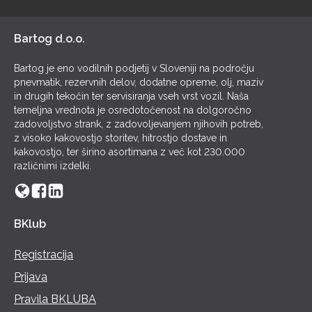
POL
Bartog d.o.o.
Bartog je eno vodilnih podjetij v Sloveniji na področju
pnevmatik, rezervnih delov, dodatne opreme, olj, maziv
in drugih tekočin ter servisiranja vseh vrst vozil. Naša
temeljna vrednota je osredotočenost na dolgoročno
zadovoljstvo strank, z zadovoljevanjem njihovih potreb,
z visoko kakovostjo storitev, hitrostjo dostave in
kakovostjo, ter širino asortimana z več kot 230.000
različnimi izdelki.
BKlub
Registracija
Prijava
Pravila BKLUBA