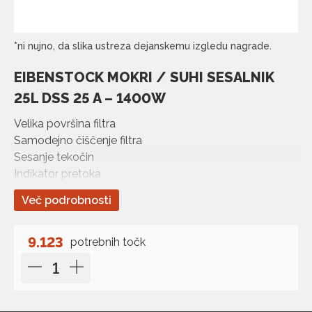
*ni nujno, da slika ustreza dejanskemu izgledu nagrade.
EIBENSTOCK MOKRI / SUHI SESALNIK
25L DSS 25 A – 1400W
Velika površina filtra
Samodejno čiščenje filtra
Sesanje tekočin
Indikator pretoka
Idealen za priključitev na žirafo ELS 225.1
Več podrobnosti
Tehnični podatki:
Moč: 1400 W
Max. pretok: 61 L/s
9.123
potrebnih točk
Max. sesalna moč: 248 mbar
Dimenzije: 457 x 400 x 535 mm
Teža: 12.7 kg
Obseg dobave…