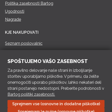
Politika zasebnosti Bartog
Ugodnosti
Nagrade
KJE NAKUPOVATI
Seznam poslovalnic
KONTAKT
SPOŠTUJEMO VAŠO ZASEBNOST
Pokliči 73 462 460
Za pravilno delovanje naše strani in izboljšanje
PON – PET 8 – 18 h / SOB 8 – 12 h
storitev uporabljamo piškotke. V primeru, da želite
onemogočiti uporabo piškotkov, lahko nekateri deli
Pošlji e-mail
strani postanejo nedostopni. Preberite podrobnosti v
Izpolni kontaktni obrazec
Bartog politiki zasebnosti.
Sprejmem vse (osnovne in dodatne piškotke)
Bartog d.o.o. Trebnje | ID: SI79128718 | IBAN: SI56 1010 0003
Sprejemam le nujne (osnovne piškotke)