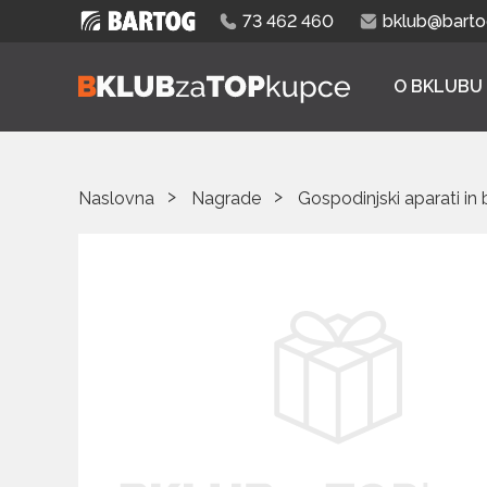
73 462 460
bklub@bartog
O BKLUBU
Naslovna
Nagrade
Gospodinjski aparati in 