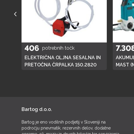
406
7.30
potrebnih točk
A
ELEKTRIČNA OLJNA SESALNA IN
AKUMUL
01
PRETOČNA ČRPALKA 150.2820
MAST (
DGP180,
BATERI
Bartog d.o.o.
Bartog je eno vodilnih podjetij v Sloveniji na
področju pnevmatik, rezervnih delov, dodatne
opreme, olj, maziv in drugih tekočin ter servisiranja