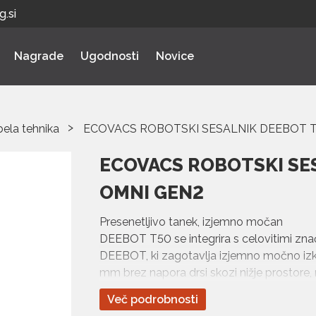
.si
Nagrade
Ugodnosti
Novice
bela tehnika
ECOVACS ROBOTSKI SESALNIK DEEBOT T
ECOVACS ROBOTSKI SE
OMNI GEN2
Presenetljivo tanek, izjemno močan
DEEBOT T50 se integrira s celovitimi znači
DEEBOT, ki zagotavlja izjemno močno izkuš
mm brez napora drsi skozi nižje prosto
sistem in TruEdge 2.0 tehnologija zagotav
Več podrobnosti
prilagajanjem vsakemu robu. Njegova moč