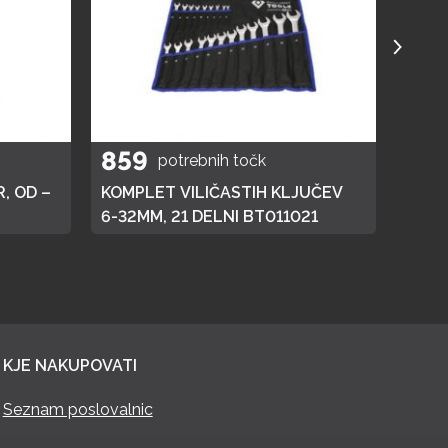
859
40
potrebnih točk
, OD –
KOMPLET VILIČASTIH KLJUČEV
ELEK
6-32MM, 21 DELNI BT011021
KJE NAKUPOVATI
Seznam poslovalnic