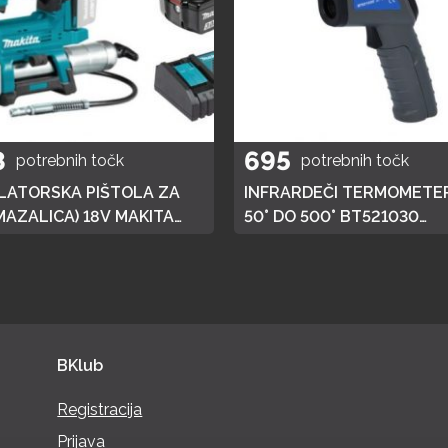
8
695
potrebnih točk
potrebnih točk
ATORSKA PIŠTOLA ZA
INFRARDEČI TERMOMETER
MAZALICA) 18V MAKITA
50° DO 500° BT521030
 HITRI POLNILEC,
BRILLIANT TOOLS
JA 3AH
BKlub
Registracija
Prijava