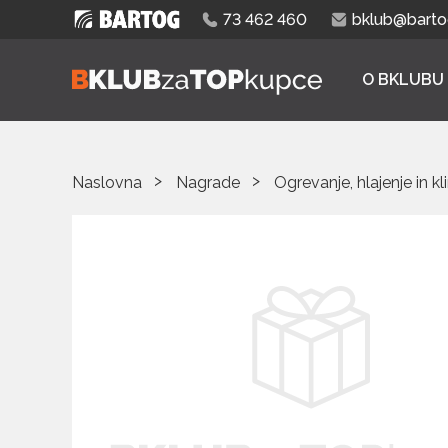
73 462 460
bklub@bartog
O BKLUBU
Naslovna
Nagrade
Ogrevanje, hlajenje in kl