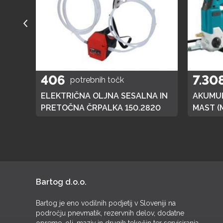
406
7.30
potrebnih točk
A
ELEKTRIČNA OLJNA SESALNA IN
AKUMUL
01
PRETOČNA ČRPALKA 150.2820
MAST (
DGP180,
BATERI
Bartog d.o.o.
Bartog je eno vodilnih podjetij v Sloveniji na
področju pnevmatik, rezervnih delov, dodatne
opreme, olj, maziv in drugih tekočin ter servisiranja