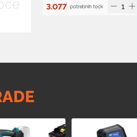
3.077
potrebnih točk
RADE