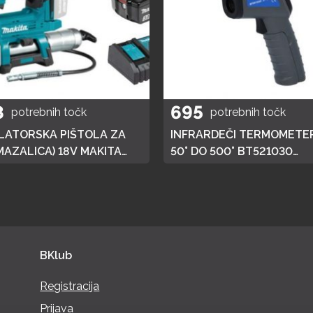
8
695
potrebnih točk
potrebnih točk
ATORSKA PIŠTOLA ZA
INFRARDEČI TERMOMETER
MAZALICA) 18V MAKITA
50° DO 500° BT521030
 HITRI POLNILEC,
BRILLIANT TOOLS
JA 3AH
BKlub
Registracija
Prijava