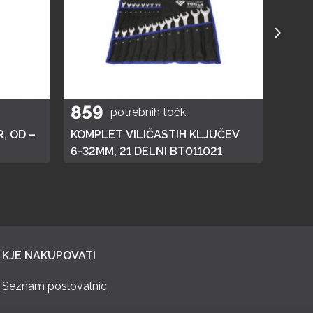
859
40
potrebnih točk
, OD –
KOMPLET VILIČASTIH KLJUČEV
ELEK
6-32MM, 21 DELNI BT011021
KJE NAKUPOVATI
Seznam poslovalnic