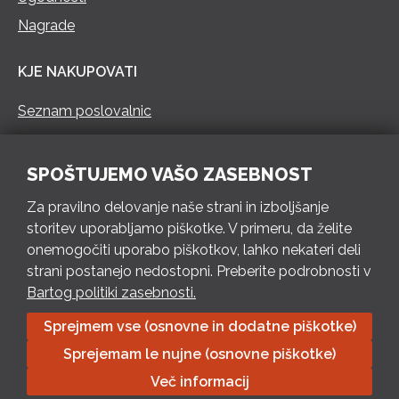
Nagrade
KJE NAKUPOVATI
Seznam poslovalnic
KONTAKT
SPOŠTUJEMO VAŠO ZASEBNOST
Pokliči 73 462 460
Za pravilno delovanje naše strani in izboljšanje
PON – PET 8 – 18 h / SOB 8 – 12 h
storitev uporabljamo piškotke. V primeru, da želite
onemogočiti uporabo piškotkov, lahko nekateri deli
Pošlji e-mail
strani postanejo nedostopni. Preberite podrobnosti v
Izpolni kontaktni obrazec
Bartog politiki zasebnosti.
Sprejmem vse (osnovne in dodatne piškotke)
Bartog d.o.o. Trebnje | ID: SI79128718 | IBAN: SI56 1010 0003
Sprejemam le nujne (osnovne piškotke)
8174 248, Banka Intesa Sanpaolo d.d.| Predsednik Uprave:
Ivan Šantorić | Predsednik Nadzornega odbora: Ilija Tokić |
Več informacij
Delniški kapital: 783.970,08 EUR, plačano v celoti | Obrtniška