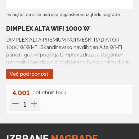
*ni nujno, da slika ustreza dejanskemu izgledu nagrade.
DIMPLEX ALTA WIFI 1000 W
DIMPLEX ALTA PREMIUM NORVEŠKI RADIATOR
1000 W WI-FI. Skandinavsko navdihnjen Alta Wi-Fi
panelni grelnik podjetja Dimplex združuje eleganten,
minimalističen dizajn z inteligentno funkcionalnostjo in
možnostjo daljinskega upravljanja za maksimalno
Več podrobnosti
praktičnost. Preveri akcijske cene in znižanja na izbrane
grelnike. Naj bo tvoj spletni nakup hiter in varen!
4.001
potrebnih točk
IZBRANE
NAGRADE