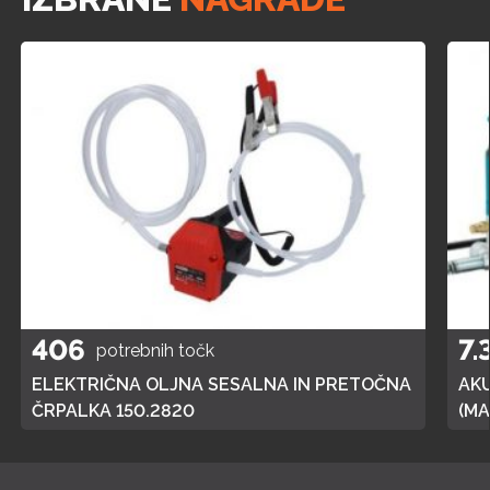
406
7.
potrebnih točk
ELEKTRIČNA OLJNA SESALNA IN PRETOČNA
AK
ČRPALKA 150.2820
(MA
POL