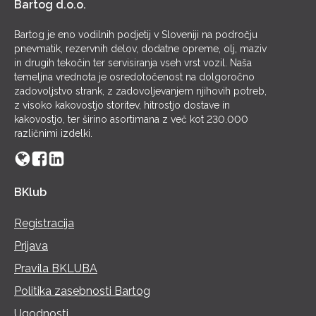
Bartog d.o.o.
Bartog je eno vodilnih podjetij v Sloveniji na področju
pnevmatik, rezervnih delov, dodatne opreme, olj, maziv
in drugih tekočin ter servisiranja vseh vrst vozil. Naša
temeljna vrednota je osredotočenost na dolgoročno
zadovoljstvo strank, z zadovoljevanjem njihovih potreb,
z visoko kakovostjo storitev, hitrostjo dostave in
kakovostjo, ter širino asortimana z več kot 230.000
različnimi izdelki.
BKlub
Registracija
Prijava
Pravila BKLUBA
Politika zasebnosti Bartog
Ugodnosti