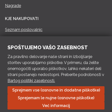
Nagrade
KJE NAKUPOVATI
Seznam poslovalnic
KONTAKT
SPOŠTUJEMO VAŠO ZASEBNOST
Pokliči 73 462 460
Za pravilno delovanje naše strani in izboljšanje
PON – PET 8 – 18 h / SOB 8 – 12 h
storitev uporabljamo piškotke. V primeru, da želite
onemogočiti uporabo piškotkov, lahko nekateri deli
Pošlji e-mail
strani postanejo nedostopni. Preberite podrobnosti v
Izpolni kontaktni obrazec
Bartog politiki zasebnosti.
Sprejmem vse (osnovne in dodatne piškotke)
Bartog d.o.o. Trebnje | ID: SI79128718 | IBAN: SI56 1010 0003
Sprejemam le nujne (osnovne piškotke)
8174 248, Banka Intesa Sanpaolo d.d.| Predsednik Uprave:
Ivan Šantorić | Predsednik Nadzornega odbora: Ilija Tokić |
Več informacij
Delniški kapital: 783.970,08 EUR, plačano v celoti | Obrtniška