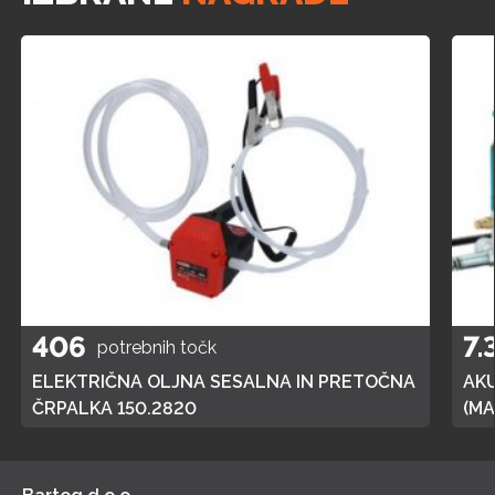
406
7.
potrebnih točk
ELEKTRIČNA OLJNA SESALNA IN PRETOČNA
AK
ČRPALKA 150.2820
(MA
POL