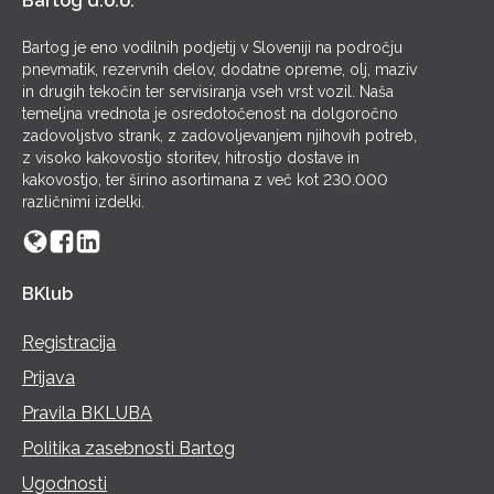
Bartog d.o.o.
Bartog je eno vodilnih podjetij v Sloveniji na področju
pnevmatik, rezervnih delov, dodatne opreme, olj, maziv
in drugih tekočin ter servisiranja vseh vrst vozil. Naša
temeljna vrednota je osredotočenost na dolgoročno
zadovoljstvo strank, z zadovoljevanjem njihovih potreb,
z visoko kakovostjo storitev, hitrostjo dostave in
kakovostjo, ter širino asortimana z več kot 230.000
različnimi izdelki.
BKlub
Registracija
Prijava
Pravila BKLUBA
Politika zasebnosti Bartog
Ugodnosti