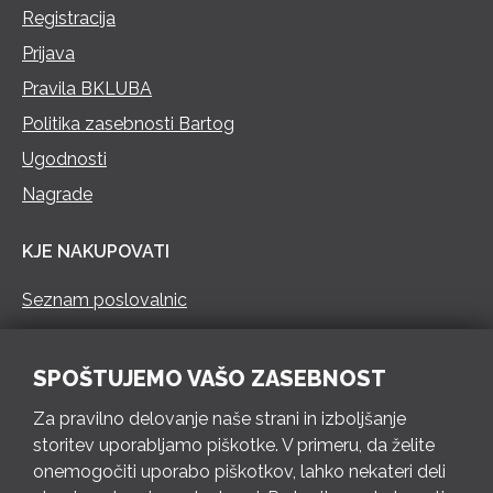
Registracija
Prijava
Pravila BKLUBA
Politika zasebnosti Bartog
Ugodnosti
Nagrade
KJE NAKUPOVATI
Seznam poslovalnic
KONTAKT
SPOŠTUJEMO VAŠO ZASEBNOST
Pokliči 73 462 460
Za pravilno delovanje naše strani in izboljšanje
PON – PET 8 – 18 h / SOB 8 – 12 h
storitev uporabljamo piškotke. V primeru, da želite
onemogočiti uporabo piškotkov, lahko nekateri deli
Pošlji e-mail