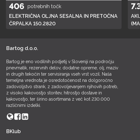
406
7.
potrebnih točk
ELEKTRIČNA OLJNA SESALNA IN PRETOČNA
AK
ČRPALKA 150.2820
(MA
POL
Bartog d.o.o.
Bartog je eno vodilnih podjetij v Sloveniji na področju
pnevmatik, rezervnih delov, dodatne opreme, olj, maziv
in drugih tekočin ter servisiranja vseh vrst vozil. Naša
temeljna vrednota je osredotočenost na dolgoročno
zadovoljstvo strank, z zadovoljevanjem njihovih potreb,
z visoko kakovostjo storitev, hitrostjo dostave in
kakovostjo, ter širino asortimana z več kot 230.000
različnimi izdelki.
BKlub