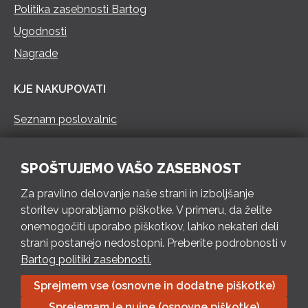
Politika zasebnosti Bartog
Ugodnosti
Nagrade
KJE NAKUPOVATI
Seznam poslovalnic
KONTAKT
SPOŠTUJEMO VAŠO ZASEBNOST
Pokliči 73 462 460
Za pravilno delovanje naše strani in izboljšanje
PON – PET 8 – 18 h / SOB 8 – 12 h
storitev uporabljamo piškotke. V primeru, da želite
onemogočiti uporabo piškotkov, lahko nekateri deli
Pošlji e-mail
strani postanejo nedostopni. Preberite podrobnosti v
Izpolni kontaktni obrazec
Bartog politiki zasebnosti.
Sprejmem vse (osnovne in dodatne piškotke)
Bartog d.o.o. Trebnje | ID: SI79128718 | IBAN: SI56 1010 0003
Sprejemam le nujne (osnovne piškotke)