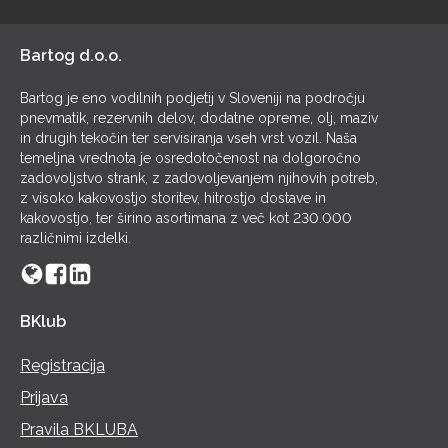
POL
Bartog d.o.o.
Bartog je eno vodilnih podjetij v Sloveniji na področju
pnevmatik, rezervnih delov, dodatne opreme, olj, maziv
in drugih tekočin ter servisiranja vseh vrst vozil. Naša
temeljna vrednota je osredotočenost na dolgoročno
zadovoljstvo strank, z zadovoljevanjem njihovih potreb,
z visoko kakovostjo storitev, hitrostjo dostave in
kakovostjo, ter širino asortimana z več kot 230.000
različnimi izdelki.
BKlub
Registracija
Prijava
Pravila BKLUBA