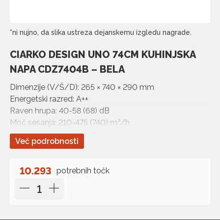
*ni nujno, da slika ustreza dejanskemu izgledu nagrade.
CIARKO DESIGN UNO 74CM KUHINJSKA
NAPA CDZ7404B – BELA
Dimenzije (V/Š/D): 265 × 740 × 290 mm
Energetski razred: A++
Raven hrupa: 40-58 (68) dB
Moč sesanja: 210-475 (740) m³/h
Ogljikov filter: 2x FWN185/V4
Več podrobnosti
10.293
potrebnih točk