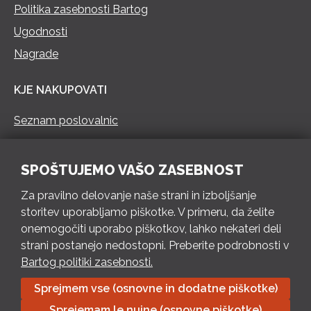
Politika zasebnosti Bartog
Ugodnosti
Nagrade
KJE NAKUPOVATI
Seznam poslovalnic
KONTAKT
SPOŠTUJEMO VAŠO ZASEBNOST
Pokliči 73 462 460
Za pravilno delovanje naše strani in izboljšanje
PON – PET 8 – 18 h / SOB 8 – 12 h
storitev uporabljamo piškotke. V primeru, da želite
onemogočiti uporabo piškotkov, lahko nekateri deli
Pošlji e-mail
strani postanejo nedostopni. Preberite podrobnosti v
Izpolni kontaktni obrazec
Bartog politiki zasebnosti.
Sprejmem vse (osnovne in dodatne piškotke)
Bartog d.o.o. Trebnje | ID: SI79128718 | IBAN: SI56 1010 0003
Sprejemam le nujne (osnovne piškotke)