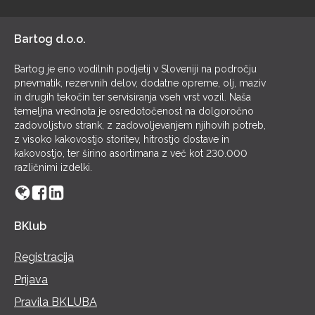
POL
Bartog d.o.o.
Bartog je eno vodilnih podjetij v Sloveniji na področju
pnevmatik, rezervnih delov, dodatne opreme, olj, maziv
in drugih tekočin ter servisiranja vseh vrst vozil. Naša
temeljna vrednota je osredotočenost na dolgoročno
zadovoljstvo strank, z zadovoljevanjem njihovih potreb,
z visoko kakovostjo storitev, hitrostjo dostave in
kakovostjo, ter širino asortimana z več kot 230.000
različnimi izdelki.
BKlub
Registracija
Prijava
Pravila BKLUBA