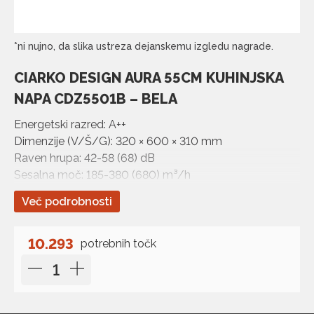
*ni nujno, da slika ustreza dejanskemu izgledu nagrade.
CIARKO DESIGN AURA 55CM KUHINJSKA
NAPA CDZ5501B – BELA
Energetski razred: A++
Dimenzije (V/Š/G): 320 × 600 × 310 mm
Raven hrupa: 42-58 (68) dB
Sesalna moč: 185-380 (680) m³/h
Ogljikov filter: 2x FWN185/V2
Več podrobnosti
10.293
potrebnih točk