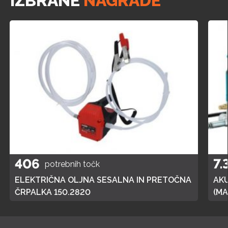
IZBRANE
NAGRADE
406
7.
potrebnih točk
ELEKTRIČNA OLJNA SESALNA IN PRETOČNA
AK
ČRPALKA 150.2820
(MA
POL