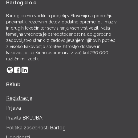
Bartog d.o.o.
Bartog je eno vodilnih podjetij v Sloveniji na področju
pnevmatik, rezervnih delov, dodatne opreme, olj, maziv
in drugih tekočin ter servisiranja vseh vrst vozil. Naša
temeljna vrednota je osredotočenost na dolgoročno
zadovoljstvo strank, z zadovoljevanjem njihovih potreb,
z visoko kakovostjo storitev, hitrostjo dostave in
kakovostjo, ter širino asortimana z več kot 230.000
različnimi izdelki.
BKlub
Registracija
Prijava
Pravila BKLUBA
Politika zasebnosti Bartog
Ugodnosti