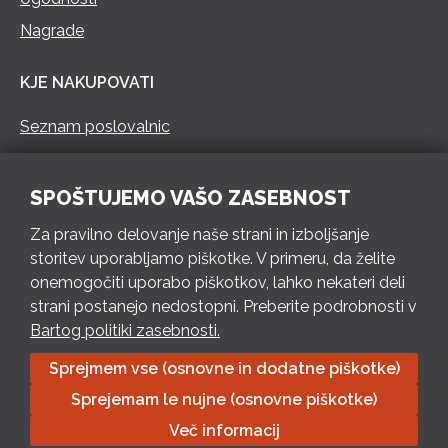
Nagrade
KJE NAKUPOVATI
Seznam poslovalnic
KONTAKT
SPOŠTUJEMO VAŠO ZASEBNOST
Pokliči 73 462 460
Za pravilno delovanje naše strani in izboljšanje
PON – PET 8 – 18 h / SOB 8 – 12 h
storitev uporabljamo piškotke. V primeru, da želite
onemogočiti uporabo piškotkov, lahko nekateri deli
Pošlji e-mail
strani postanejo nedostopni. Preberite podrobnosti v
Izpolni kontaktni obrazec
Bartog politiki zasebnosti.
Sprejmem vse (osnovne in dodatne piškotke)
Bartog d.o.o. Trebnje | ID: SI79128718 | IBAN: SI56 1010 0003
Sprejemam le nujne (osnovne piškotke)
8174 248, Banka Intesa Sanpaolo d.d.| Predsednik Uprave:
Ivan Šantorić | Predsednik Nadzornega odbora: Ilija Tokić |
Več informacij
Delniški kapital: 783.970,08 EUR, plačano v celoti | Obrtniška