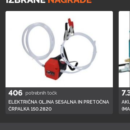
Druge značilnosti: motor z zmogljivostjo 850m3, tiha
glede na moč, samodejni izklop, A razred učinkovitosti
sesanja pare.
406
7.
potrebnih točk
ELEKTRIČNA OLJNA SESALNA IN PRETOČNA
AK
ČRPALKA 150.2820
(MA
POL