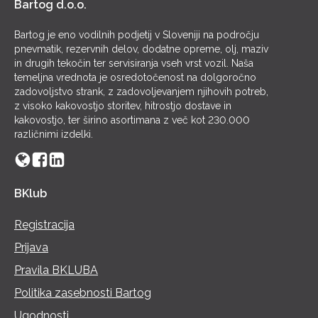
Bartog d.o.o.
Bartog je eno vodilnih podjetij v Sloveniji na področju
pnevmatik, rezervnih delov, dodatne opreme, olj, maziv
in drugih tekočin ter servisiranja vseh vrst vozil. Naša
temeljna vrednota je osredotočenost na dolgoročno
zadovoljstvo strank, z zadovoljevanjem njihovih potreb,
z visoko kakovostjo storitev, hitrostjo dostave in
kakovostjo, ter širino asortimana z več kot 230.000
različnimi izdelki.
BKlub
Registracija
Prijava
Pravila BKLUBA
Politika zasebnosti Bartog
Ugodnosti