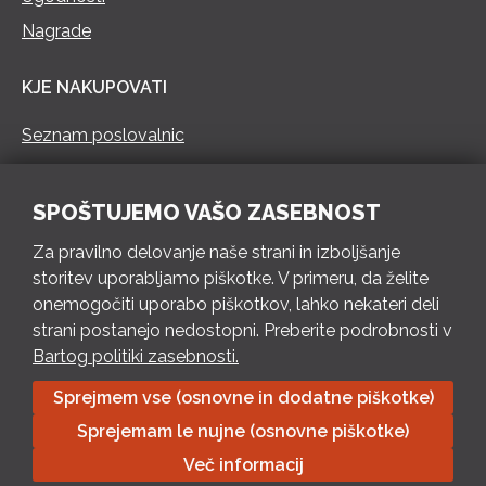
Nagrade
KJE NAKUPOVATI
Seznam poslovalnic
KONTAKT
SPOŠTUJEMO VAŠO ZASEBNOST
Pokliči 73 462 460
Za pravilno delovanje naše strani in izboljšanje
PON – PET 8 – 18 h / SOB 8 – 12 h
storitev uporabljamo piškotke. V primeru, da želite
onemogočiti uporabo piškotkov, lahko nekateri deli
Pošlji e-mail
strani postanejo nedostopni. Preberite podrobnosti v
Izpolni kontaktni obrazec
Bartog politiki zasebnosti.
Sprejmem vse (osnovne in dodatne piškotke)
Bartog d.o.o. Trebnje | ID: SI79128718 | IBAN: SI56 1010 0003
Sprejemam le nujne (osnovne piškotke)
8174 248, Banka Intesa Sanpaolo d.d.| Predsednik Uprave:
Ivan Šantorić | Predsednik Nadzornega odbora: Ilija Tokić |
Več informacij
Delniški kapital: 783.970,08 EUR, plačano v celoti | Obrtniška