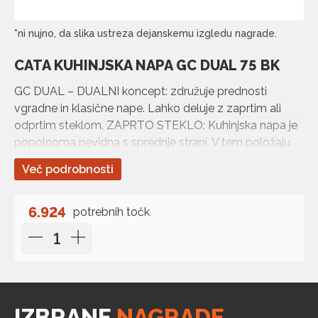
*ni nujno, da slika ustreza dejanskemu izgledu nagrade.
CATA KUHINJSKA NAPA GC DUAL 75 BK
GC DUAL – DUALNI koncept: združuje prednosti
vgradne in klasične nape. Lahko deluje z zaprtim ali
odprtim steklom. ZAPRTO STEKLO: Kuhinjska napa je
popolnoma nevidna s sprednje strani. V tem položaju
pride do perimetralnega sesalnega učinka, kar
Več podrobnosti
zmanjšuje hrup in izboljšuje sesanje na obodu. Večja
vidljivost kuhalne plošče. Filtri proti maščobi so skriti.
Priporočen položaj za lahko ali srednje kuhanje z 1 ali 2
6.924
potrebnih točk
kuhališčema in za daljši čas. ODPRTO STEKLO:
Omogoča boljši pregled in uporabo kontrol. Področje
pokritosti sesanja je razširjeno na sprednji del kuhalne
plošče. Zaščita sprednje strani kuhinjskega elementa
pred paro. Priporočen položaj za intenzivno kuhanje ali
IZBRANE
NAGRADE
uporabo 3 ali 4 kuhališč hkrati.