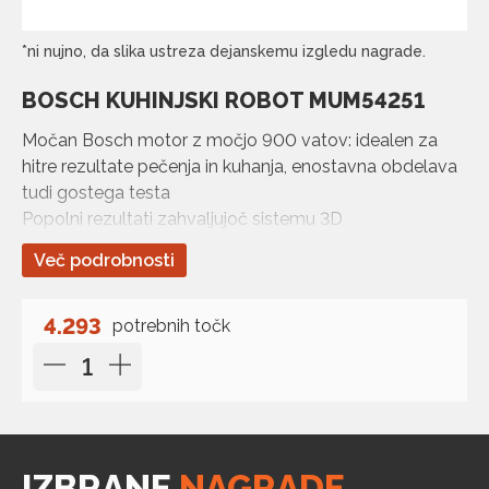
*ni nujno, da slika ustreza dejanskemu izgledu nagrade.
BOSCH KUHINJSKI ROBOT MUM54251
Močan Bosch motor z močjo 900 vatov: idealen za
hitre rezultate pečenja in kuhanja, enostavna obdelava
tudi gostega testa
Popolni rezultati zahvaljujoč sistemu 3D
PlanetaryMixing, ki zagotavlja optimalno mešanje vseh
Več podrobnosti
sestavin.
Nastavitev samodejnega stanja pripravljenosti
nastavkov za enostavno polnjenje posode
4.293
potrebnih točk
Velika vsestranskost: široka paleta pribora,
visokokakovostni in individualni dodatki.
Slaščičarski set: metlica za mešanje, metlica za
stepanje in kavelj za gnetenje za popolno pečenje.
IZBRANE
NAGRADE