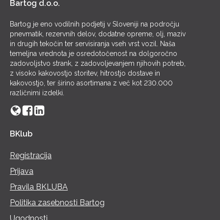
Bartog d.o.o.
Bartog je eno vodilnih podjetij v Sloveniji na področju
pnevmatik, rezervnih delov, dodatne opreme, olj, maziv
in drugih tekočin ter servisiranja vseh vrst vozil. Naša
temeljna vrednota je osredotočenost na dolgoročno
zadovoljstvo strank, z zadovoljevanjem njihovih potreb,
z visoko kakovostjo storitev, hitrostjo dostave in
kakovostjo, ter širino asortimana z več kot 230.000
različnimi izdelki.
BKlub
Registracija
Prijava
Pravila BKLUBA
Politika zasebnosti Bartog
Ugodnosti