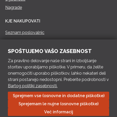
Nagrade
KJE NAKUPOVATI
Seznam poslovalnic
KONTAKT
SPOŠTUJEMO VAŠO ZASEBNOST
Pokliči 73 462 460
Za pravilno delovanje naše strani in izboljšanje
PON – PET 8 – 18 h / SOB 8 – 12 h
storitev uporabljamo piškotke. V primeru, da želite
onemogočiti uporabo piškotkov, lahko nekateri deli
Pošlji e-mail
strani postanejo nedostopni. Preberite podrobnosti v
Izpolni kontaktni obrazec
Bartog politiki zasebnosti.
Sprejmem vse (osnovne in dodatne piškotke)
Bartog d.o.o. Trebnje | ID: SI79128718 | IBAN: SI56 1010 0003
Sprejemam le nujne (osnovne piškotke)
8174 248, Banka Intesa Sanpaolo d.d.| Predsednik Uprave:
Ivan Šantorić | Predsednik Nadzornega odbora: Ilija Tokić |
Več informacij
Delniški kapital: 783.970,08 EUR, plačano v celoti | Obrtniška