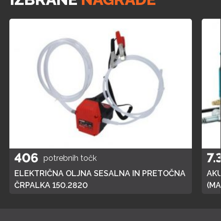
406
7.
potrebnih točk
ELEKTRIČNA OLJNA SESALNA IN PRETOČNA
AK
ČRPALKA 150.2820
(MA
POL