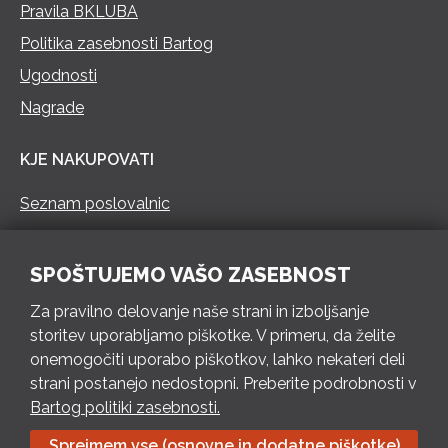
Pravila BKLUBA
Politika zasebnosti Bartog
Ugodnosti
Nagrade
KJE NAKUPOVATI
Seznam poslovalnic
KONTAKT
SPOŠTUJEMO VAŠO ZASEBNOST
Pokliči 73 462 460
Za pravilno delovanje naše strani in izboljšanje
PON – PET 8 – 18 h / SOB 8 – 12 h
storitev uporabljamo piškotke. V primeru, da želite
onemogočiti uporabo piškotkov, lahko nekateri deli
Pošlji e-mail
strani postanejo nedostopni. Preberite podrobnosti v
Izpolni kontaktni obrazec
Bartog politiki zasebnosti.
Sprejmem vse (osnovne in dodatne piškotke)