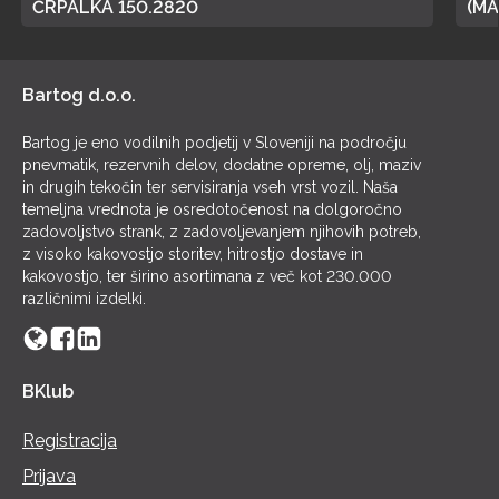
ČRPALKA 150.2820
(MA
POL
Bartog d.o.o.
Bartog je eno vodilnih podjetij v Sloveniji na področju
pnevmatik, rezervnih delov, dodatne opreme, olj, maziv
in drugih tekočin ter servisiranja vseh vrst vozil. Naša
temeljna vrednota je osredotočenost na dolgoročno
zadovoljstvo strank, z zadovoljevanjem njihovih potreb,
z visoko kakovostjo storitev, hitrostjo dostave in
kakovostjo, ter širino asortimana z več kot 230.000
različnimi izdelki.
BKlub
Registracija
Prijava