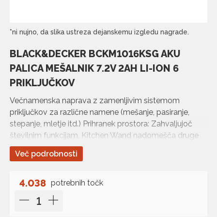
*ni nujno, da slika ustreza dejanskemu izgledu nagrade.
BLACK&DECKER BCKM1016KSG AKU
PALICA MEŠALNIK 7.2V 2AH LI-ION 6
PRIKLJUČKOV
Večnamenska naprava z zamenljivim sistemom
priključkov za različne namene (mešanje, pasiranje,
stepanje, mletje itd.) Prihranek prostora: Zahvaljujoč
številnim funkcijam, Kitchen Wand nadomešča druge
kuhinjske naprave Brezžična svoboda: vgrajena litij…
Več podrobnosti
4.038
potrebnih točk