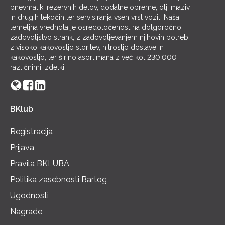
pnevmatik, rezervnih delov, dodatne opreme, olj, maziv
in drugih tekočin ter servisiranja vseh vrst vozil. Naša
temeljna vrednota je osredotočenost na dolgoročno
zadovoljstvo strank, z zadovoljevanjem njihovih potreb,
z visoko kakovostjo storitev, hitrostjo dostave in
kakovostjo, ter širino asortimana z več kot 230.000
različnimi izdelki.
BKlub
Registracija
Prijava
Pravila BKLUBA
Politika zasebnosti Bartog
Ugodnosti
Nagrade