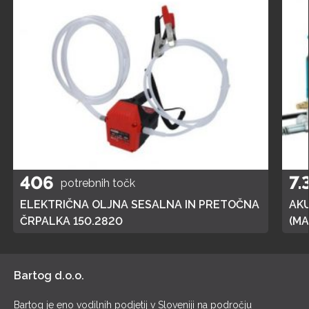
406
7.
potrebnih točk
ELEKTRIČNA OLJNA SESALNA IN PRETOČNA
AK
ČRPALKA 150.2820
(MA
POL
Bartog d.o.o.
Bartog je eno vodilnih podjetij v Sloveniji na področju