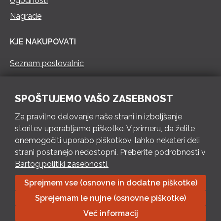
Ugodnosti
Nagrade
KJE NAKUPOVATI
Seznam poslovalnic
KONTAKT
SPOŠTUJEMO VAŠO ZASEBNOST
Pokliči 73 462 460
Za pravilno delovanje naše strani in izboljšanje
PON – PET 8 – 18 h / SOB 8 – 12 h
storitev uporabljamo piškotke. V primeru, da želite
onemogočiti uporabo piškotkov, lahko nekateri deli
Pošlji e-mail
strani postanejo nedostopni. Preberite podrobnosti v
Izpolni kontaktni obrazec
Bartog politiki zasebnosti.
Sprejmem vse (osnovne in dodatne piškotke)
Bartog d.o.o. Trebnje | ID: SI79128718 | IBAN: SI56 1010 0003
Sprejemam le nujne (osnovne piškotke)
8174 248, Banka Intesa Sanpaolo d.d.| Predsednik Uprave:
Ivan Šantorić | Predsednik Nadzornega odbora: Ilija Tokić |
Več informacij
Delniški kapital: 783.970,08 EUR, plačano v celoti | Obrtniška