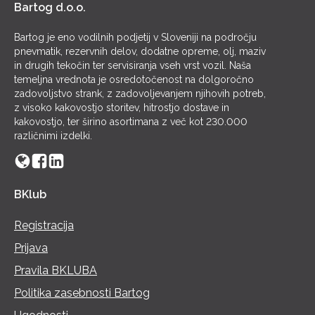
Bartog d.o.o.
Bartog je eno vodilnih podjetij v Sloveniji na področju
pnevmatik, rezervnih delov, dodatne opreme, olj, maziv
in drugih tekočin ter servisiranja vseh vrst vozil. Naša
temeljna vrednota je osredotočenost na dolgoročno
zadovoljstvo strank, z zadovoljevanjem njihovih potreb,
z visoko kakovostjo storitev, hitrostjo dostave in
kakovostjo, ter širino asortimana z več kot 230.000
različnimi izdelki.
BKlub
Registracija
Prijava
Pravila BKLUBA
Politika zasebnosti Bartog