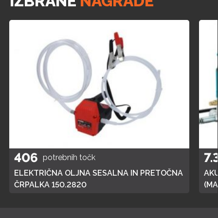
IZBRANE
NAGRADE
406
7.
potrebnih točk
ELEKTRIČNA OLJNA SESALNA IN PRETOČNA
AK
ČRPALKA 150.2820
(MA
POL