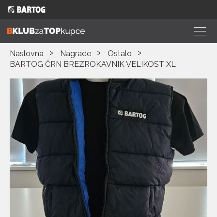
Naslovna
Nagrade
Ostalo
BARTOG ČRN BREZROKAVNIK VELIKOST XL