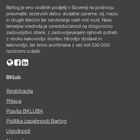
Bartog je eno vodilnih podjetij v Sloveniji na področju
pnevmatik, rezervnih delov, dodatne opreme, olj, maziv
in drugih tekočin ter servisiranja vseh vrst vozil. Naša
temeljna vrednota je osredotočenost na dolgoročno
zadovoljstvo strank, z zadovoljevanjem njihovih potreb,
z visoko kakovostjo storitev, hitrostjo dostave in
kakovostjo, ter širino asortimana z več kot 230.000
različnimi izdelki.
BKlub
Registracija
Prijava
Pravila BKLUBA
Politika zasebnosti Bartog
Ugodnosti