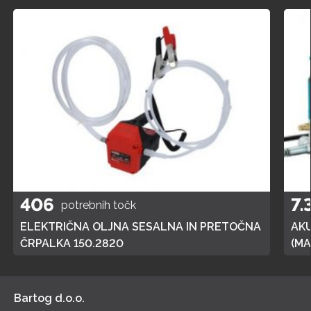
406
7.
potrebnih točk
ELEKTRIČNA OLJNA SESALNA IN PRETOČNA
AK
ČRPALKA 150.2820
(MA
POL
Bartog d.o.o.