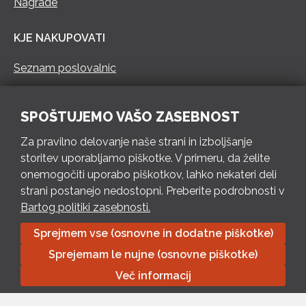
Nagrade
KJE NAKUPOVATI
Seznam poslovalnic
KONTAKT
SPOŠTUJEMO VAŠO ZASEBNOST
Pokliči 73 462 460
Za pravilno delovanje naše strani in izboljšanje
PON – PET 8 – 18 h / SOB 8 – 12 h
storitev uporabljamo piškotke. V primeru, da želite
onemogočiti uporabo piškotkov, lahko nekateri deli
Pošlji e-mail
strani postanejo nedostopni. Preberite podrobnosti v
Izpolni kontaktni obrazec
Bartog politiki zasebnosti.
Sprejmem vse (osnovne in dodatne piškotke)
Bartog d.o.o. Trebnje | ID: SI79128718 | IBAN: SI56 1010 0003
Sprejemam le nujne (osnovne piškotke)
8174 248, Banka Intesa Sanpaolo d.d.| Predsednik Uprave:
Ivan Šantorić | Predsednik Nadzornega odbora: Ilija Tokić |
Več informacij
Delniški kapital: 783.970,08 EUR, plačano v celoti | Obrtniška
ulica 18, 8210 Trebnje