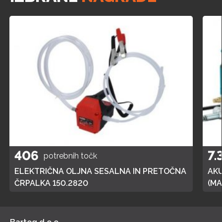
406
7.
potrebnih točk
ELEKTRIČNA OLJNA SESALNA IN PRETOČNA
AK
ČRPALKA 150.2820
(MA
POL