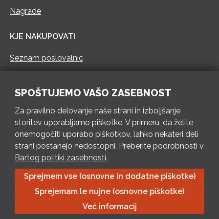
Nagrade
KJE NAKUPOVATI
Seznam poslovalnic
KONTAKT
SPOŠTUJEMO VAŠO ZASEBNOST
Pokliči 73 462 460
Za pravilno delovanje naše strani in izboljšanje
PON – PET 8 – 18 h / SOB 8 – 12 h
storitev uporabljamo piškotke. V primeru, da želite
onemogočiti uporabo piškotkov, lahko nekateri deli
Pošlji e-mail
strani postanejo nedostopni. Preberite podrobnosti v
Izpolni kontaktni obrazec
Bartog politiki zasebnosti.
Sprejmem vse (osnovne in dodatne piškotke)
Bartog d.o.o. Trebnje | ID: SI79128718 | IBAN: SI56 1010 0003
Sprejemam le nujne (osnovne piškotke)
8174 248, Banka Intesa Sanpaolo d.d.| Predsednik Uprave:
Ivan Šantorić | Predsednik Nadzornega odbora: Ilija Tokić |
Več informacij
Delniški kapital: 783.970,08 EUR, plačano v celoti | Obrtniška