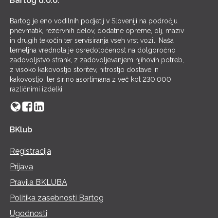
Bartog d.o.o.
Bartog je eno vodilnih podjetij v Sloveniji na področju
pnevmatik, rezervnih delov, dodatne opreme, olj, maziv
in drugih tekočin ter servisiranja vseh vrst vozil. Naša
temeljna vrednota je osredotočenost na dolgoročno
zadovoljstvo strank, z zadovoljevanjem njihovih potreb,
z visoko kakovostjo storitev, hitrostjo dostave in
kakovostjo, ter širino asortimana z več kot 230.000
različnimi izdelki.
BKlub
Registracija
Prijava
Pravila BKLUBA
Politika zasebnosti Bartog
Ugodnosti