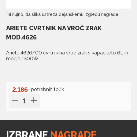
*ni nujno, da slika ustreza dejanskemu izgledu nagrade.
ARIETE CVRTNIK NA VROČ ZRAK
MOD.4626
Ariete 4626/00 cvrtnik na vroč zrak s kapaciteto 6L in
močjo 1300W
2.186
potrebnih točk
IZBRANE
NAGRADE