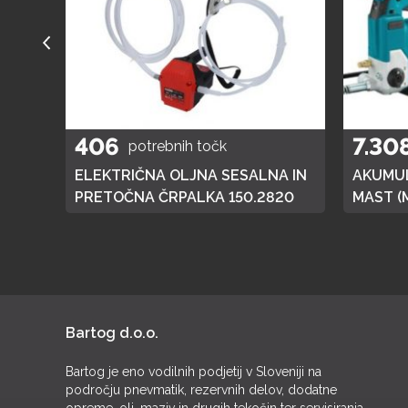
406
7.30
potrebnih točk
A
ELEKTRIČNA OLJNA SESALNA IN
AKUMUL
01
PRETOČNA ČRPALKA 150.2820
MAST (
DGP180,
BATERI
Bartog d.o.o.
Bartog je eno vodilnih podjetij v Sloveniji na
področju pnevmatik, rezervnih delov, dodatne
opreme, olj, maziv in drugih tekočin ter servisiranja