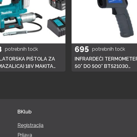
8
695
potrebnih točk
potrebnih točk
ATORSKA PIŠTOLA ZA
INFRARDEČI TERMOMETER
MAZALICA) 18V MAKITA
50° DO 500° BT521030
 HITRI POLNILEC,
BRILLIANT TOOLS
JA 3AH
BKlub
Registracija
Prijava