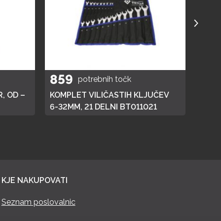
859
40
potrebnih točk
, OD –
KOMPLET VILIČASTIH KLJUČEV
ELEK
6-32MM, 21 DELNI BT011021
KJE NAKUPOVATI
Seznam poslovalnic