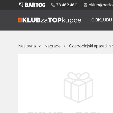
73 462 460
bklub@bartog
O BKLUBU
Naslovna
Nagrade
Gospodinjski aparati in 