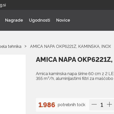
.si
Nagrade
Ugodnosti
Novice
bela tehnika
AMICA NAPA OKP6221Z, KAMINSKA, INOX
AMICA NAPA OKP6221Z,
Amica kaminska napa širine 60 cm z 2 LED
355 m³/h, aluminijastimi filtri za maščobo
1.986
potrebnih točk