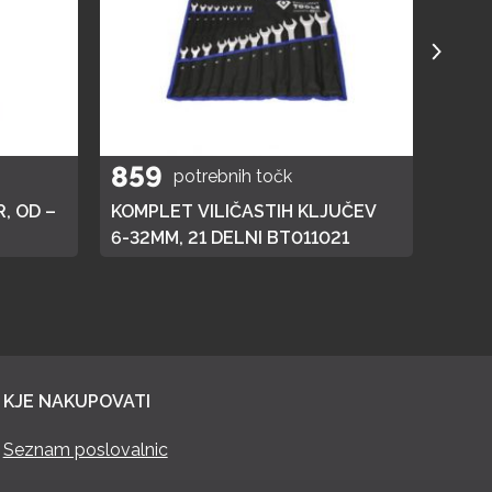
859
40
potrebnih točk
, OD –
KOMPLET VILIČASTIH KLJUČEV
ELEK
6-32MM, 21 DELNI BT011021
KJE NAKUPOVATI
Seznam poslovalnic