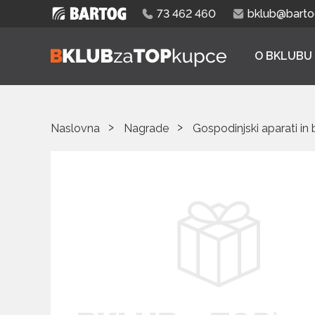
73 462 460
bklub@bartog
O BKLUBU
Naslovna
Nagrade
Gospodinjski aparati in 