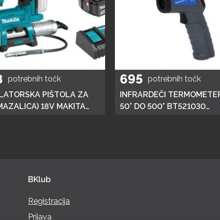
8
695
potrebnih točk
potrebnih točk
ATORSKA PIŠTOLA ZA
INFRARDEČI TERMOMETER
MAZALICA) 18V MAKITA
50° DO 500° BT521030
 HITRI POLNILEC,
BRILLIANT TOOLS
JA 3AH
BKlub
Registracija
Prijava