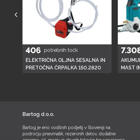
406
7.30
potrebnih točk
A
ELEKTRIČNA OLJNA SESALNA IN
AKUMUL
01
PRETOČNA ČRPALKA 150.2820
MAST (
DGP180,
BATERI
Bartog d.o.o.
Bartog je eno vodilnih podjetij v Sloveniji na
področju pnevmatik, rezervnih delov, dodatne
opreme, olj, maziv in drugih tekočin ter servisiranja