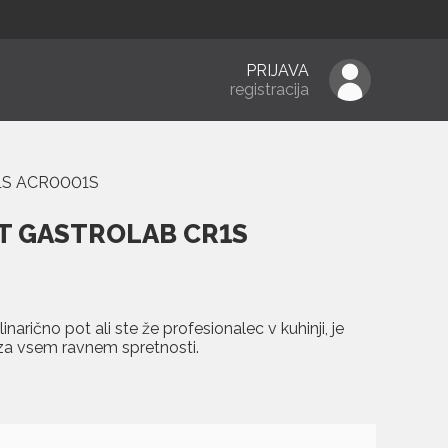
PRIJAVA
registracija
1S ACR0001S
T GASTROLAB CR1S
inarično pot ali ste že profesionalec v kuhinji, je
za vsem ravnem spretnosti.