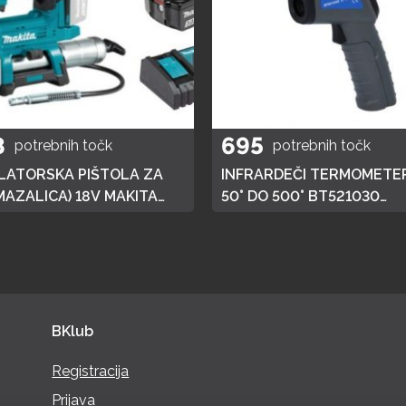
8
695
potrebnih točk
potrebnih točk
ATORSKA PIŠTOLA ZA
INFRARDEČI TERMOMETER
MAZALICA) 18V MAKITA
50° DO 500° BT521030
 HITRI POLNILEC,
BRILLIANT TOOLS
JA 3AH
BKlub
Registracija
Prijava