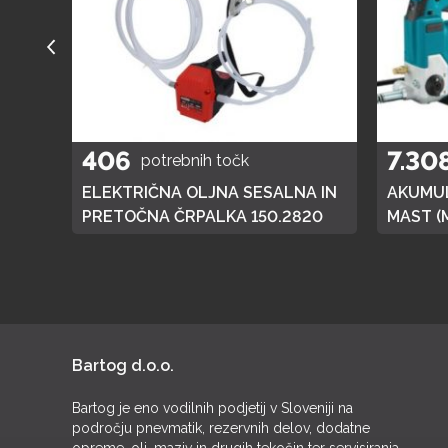
406
7.30
potrebnih točk
A
ELEKTRIČNA OLJNA SESALNA IN
AKUMUL
01
PRETOČNA ČRPALKA 150.2820
MAST (
DGP180,
BATERI
Bartog d.o.o.
Bartog je eno vodilnih podjetij v Sloveniji na
področju pnevmatik, rezervnih delov, dodatne
opreme, olj, maziv in drugih tekočin ter servisiranja