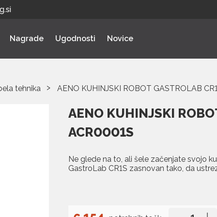
.si
Nagrade
Ugodnosti
Novice
bela tehnika
AENO KUHINJSKI ROBOT GASTROLAB CR
AENO KUHINJSKI ROBO
ACR0001S
Ne glede na to, ali šele začenjate svojo kul
GastroLab CR1S zasnovan tako, da ustre