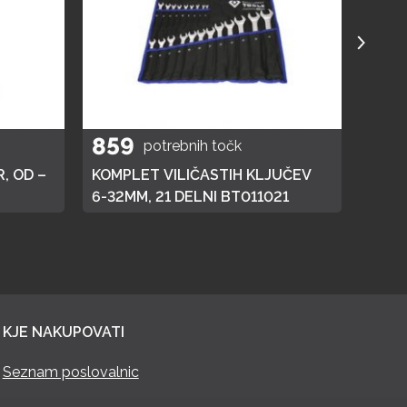
859
40
potrebnih točk
, OD –
KOMPLET VILIČASTIH KLJUČEV
ELEK
6-32MM, 21 DELNI BT011021
KJE NAKUPOVATI
Seznam poslovalnic