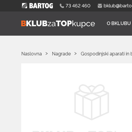
73 462 460
bklub@bartog
O BKLUBU
Naslovna
Nagrade
Gospodinjski aparati in 