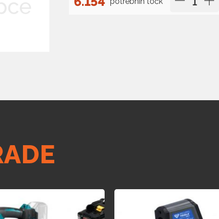
6.154
potrebnih točk
RADE