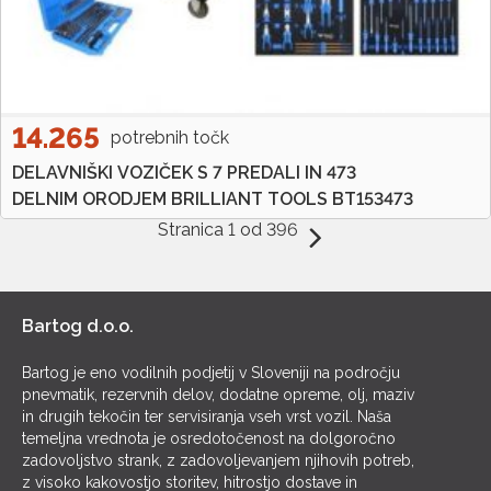
14.265
potrebnih točk
DELAVNIŠKI VOZIČEK S 7 PREDALI IN 473
DELNIM ORODJEM BRILLIANT TOOLS BT153473
Stranica 1 od 396
Bartog d.o.o.
Bartog je eno vodilnih podjetij v Sloveniji na področju
pnevmatik, rezervnih delov, dodatne opreme, olj, maziv
in drugih tekočin ter servisiranja vseh vrst vozil. Naša
temeljna vrednota je osredotočenost na dolgoročno
zadovoljstvo strank, z zadovoljevanjem njihovih potreb,
z visoko kakovostjo storitev, hitrostjo dostave in