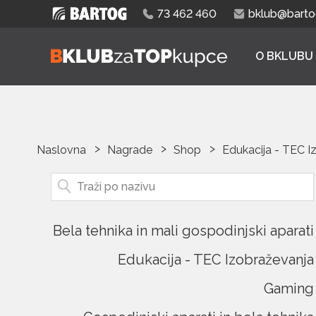
73 462 460
bklub@bartog
O BKLUBU
Naslovna
Nagrade
Shop
Edukacija - TEC I
Bela tehnika in mali gospodinjski aparati
Edukacija - TEC Izobraževanja
Gaming