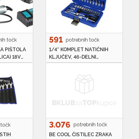
591
nih točk
potrebnih točk
A PIŠTOLA
1/4″ KOMPLET NATIČNIH
ICA) 18V
KLJUČEV, 46-DELNI
HITRI
BRILLIANT TOOLS
RIJA 3AH
BT020046
3.076
potrebnih točk
 točk
BE COOL ČISTILEC ZRAKA
STIH