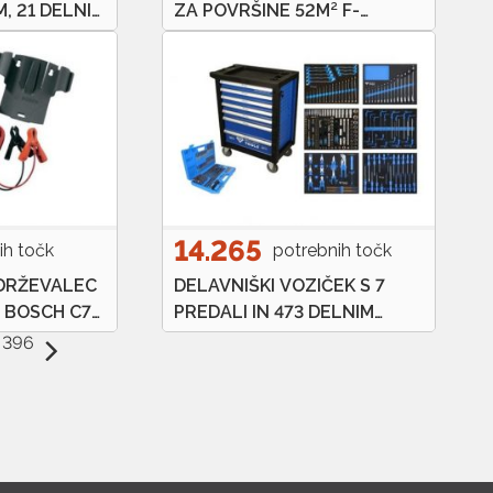
ZA POVRŠINE 52M² F-
, 21 DELNI
BC52LR2101
14.265
ih točk
potrebnih točk
ZDRŽEVALEC
DELAVNIŠKI VOZIČEK S 7
 BOSCH C7
PREDALI IN 473 DELNIM
24V ( 12V –
ORODJEM BRILLIANT TOOLS
d 396
40AH )
BT153473