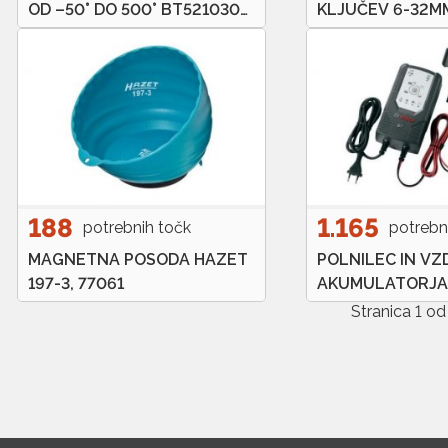
OD –50° DO 500° BT521030
KLJUČEV 6-32MM
BRILLIANT TOOLS
BT011021
188
1.165
potrebnih točk
potrebn
MAGNETNA POSODA HAZET
POLNILEC IN V
197-3, 77061
AKUMULATORJA
018999907M 12V 
Stranica 1 o
230AH / 24V – 1