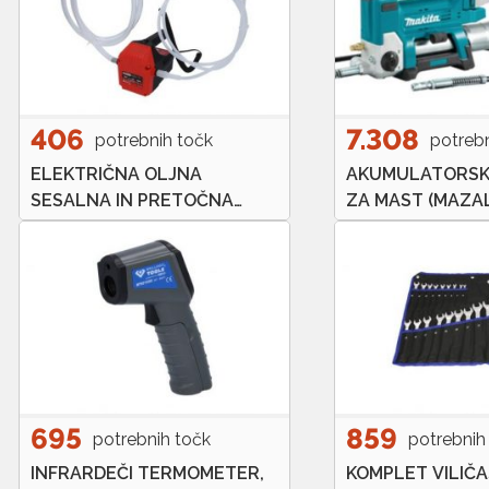
406
7.308
potrebnih točk
potreb
ELEKTRIČNA OLJNA
AKUMULATORSK
SESALNA IN PRETOČNA
ZA MAST (MAZAL
ČRPALKA 150.2820
MAKITA DGP180, 
POLNILEC, BATE
695
859
potrebnih točk
potrebnih
INFRARDEČI TERMOMETER,
KOMPLET VILIČA